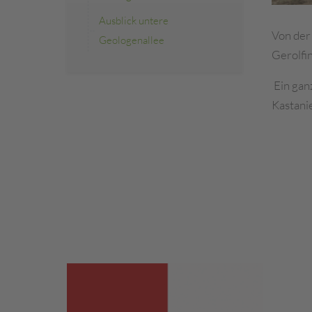
Ausblick untere
Von der
Geologenallee
Gerolfi
Ein gan
Kastanie