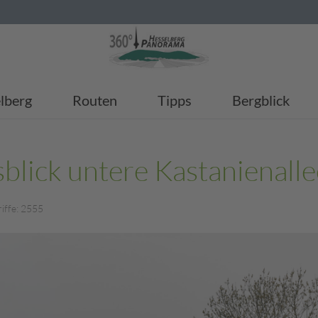
lberg
Routen
Tipps
Bergblick
blick untere Kastanienalle
iffe: 2555
UBMENU_LABEL